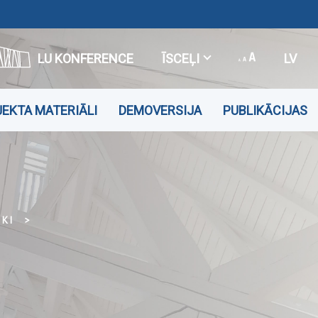
LU KONFERENCE
ĪSCEĻI
LV
EKTA MATERIĀLI
DEMOVERSIJA
PUBLIKĀCIJAS
EKI
DALĪBNIEKI