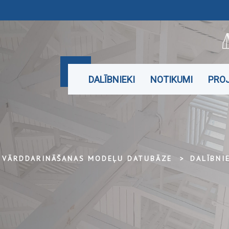
DALĪBNIEKI
NOTIKUMI
PROJ
 VĀRDDARINĀŠANAS MODEĻU DATUBĀZE
DALĪBNI