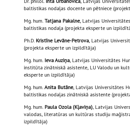
Dr. philol.
Inta Urbanoviča
, Latvijas Universitāt
baltistikas nodaļas docente un pētniece (projekta
Mg. hum.
Tatjana Pakalne
, Latvijas Universitāt
baltistikas nodaļa (projekta eksperte un izpildīt
Ph.D.
Kristīne Levāne-Petrova
, Latvijas Univers
(projekta eksperte un izpildītāja)
Mg. hum.
Ieva Auziņa
, Latvijas Universitātes H
institūta zinātniskā asistente, LU Valodu un ku
eksperte un izpildītāja)
Mg. hum.
Anita Butāne
, Latvijas Universitātes 
baltistikas nodaļas zinātniskā asistente (projekt
Mg. hum.
Paula Ozola (Kļaviņa)
, Latvijas Unive
valodas, literatūras un kultūras studiju maģis
izpildītāja)