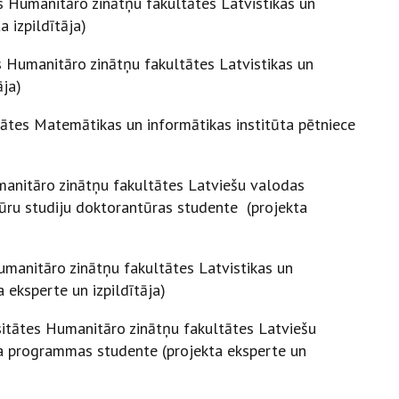
es Humanitāro zinātņu fakultātes Latvistikas un
 izpildītāja)
es Humanitāro zinātņu fakultātes Latvistikas un
āja)
itātes Matemātikas un informātikas institūta pētniece
umanitāro zinātņu fakultātes Latviešu valodas
ltūru studiju doktorantūras studente (projekta
Humanitāro zinātņu fakultātes Latvistikas un
a eksperte un izpildītāja)
rsitātes Humanitāro zinātņu fakultātes Latviešu
tra programmas studente (projekta eksperte un