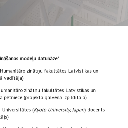
rināšanas modeļu datubāze"
s Humanitāro zinātņu fakultātes Latvistikas un
kā vadītāja)
 Humanitāro zinātņu fakultātes Latvistikas un
 pētniece (projekta galvenā izpildītāja)
o Universitātes (
Kyoto University, Japan
) docents
tājs)