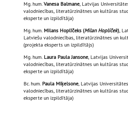
Mg. hum.
Vanesa Balmane
, Latvijas Universitāt
valodniecības, literatūrzinātnes un kultūras st
eksperte un izpildītāja)
Mg. hum.
Milans Hoplīčeks (
Milan Hoplíček
)
, La
Latviešu valodniecības, literatūrzinātnes un k
(projekta eksperts un izpildītājs)
Mg. hum.
Laura Paula Jansone
, Latvijas Univers
valodniecības, literatūrzinātnes un kultūras st
eksperte un izpildītāja)
Bc. hum.
Paula Miķelsone
, Latvijas Universitāt
valodniecības, literatūrzinātnes un kultūras st
eksperte un izpildītāja)